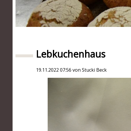
1
2
3
4
5
Lebkuchenhaus
19.11.2022 07:56
von Stucki Beck