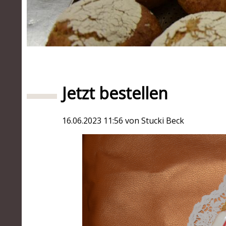
1
2
3
4
5
Jetzt bestellen
16.06.2023 11:56
von Stucki Beck