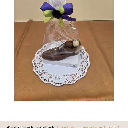
© Stucki-Beck Schüpbach |
Kontakt
|
Impressum
|
AGB
|